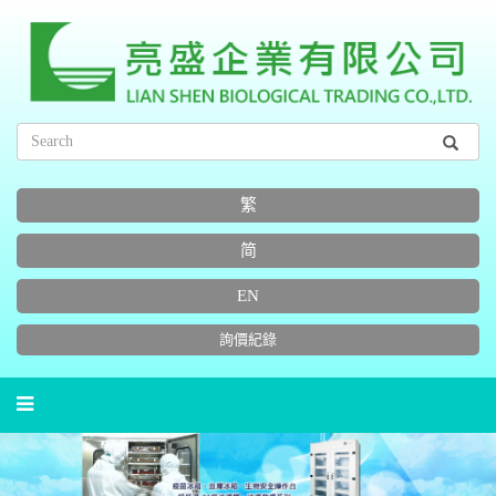
繁
简
EN
詢價紀錄