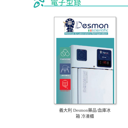
電子型錄
義大利 Desmon藥品/血庫冰
箱 冷凍櫃