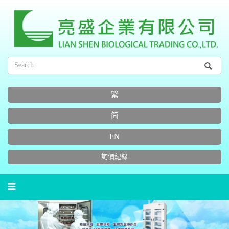
繁
简
EN
詢價紀錄