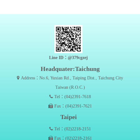
Line ID：@379cgzej
Headquater:Taichung
Address：No.6, Yuxian Rd., Taiping Dist., Taichung City
Taiwan (R.O.C.)
Tel：(04)2391-7618
Fax：(04)2391-7621
Taipei
Tel：(02)2218-2151
Fax：(02)2218-2161