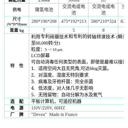
装配剂量
交流电或电
交流电或电
交
镍氢电池
供电
池
池
尺寸
280*196*208
475*192*213
586*210*324
825
(W*D*H)
mm
7
5
8
重量
kg
专利
和专利的
利用
阀瓣技术
转轴转速技术
(
瞬间
至
60,000
转
/
分
)
粒度：
5
−
> 10 μm
LCD
屏幕
可自动消毒任何类型的表面，即使是最难以接近
特
性
1.
适用空间大且无死角
,
可达
6log
灭菌。
2.
对温度、湿度无特别要求
3.
病毒及牙袍杆菌：完全杀菌
4.
低浓度，对人体几乎无影响
5.
无残留物：自动分解为水及氧气
平板计算机，可遥控机器
选
配
110V/220V, 60HZ
电
源
"Devea" Made in France
厂
牌