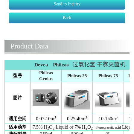
Send to Inquiry
Back
Product Data
过氧化氢
干雾灭菌机
Devea Phileas
Phileas
型号
Phileas 25
Phileas 75
Ph
Genius
图片
3
3
3
0.07-10m
0.25-40m
10-150m
10
适用空间
7.5% H
O
Liquid or
7% H
O
+
Liqui
适用药剂
Peroxyacetic acid
2
2
2
2
250ml
500ml
2
L