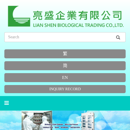
繁
简
EN
INQUIRY RECORD