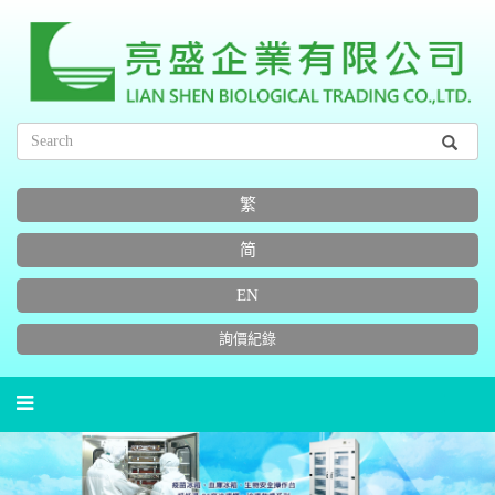
繁
简
EN
詢價紀錄