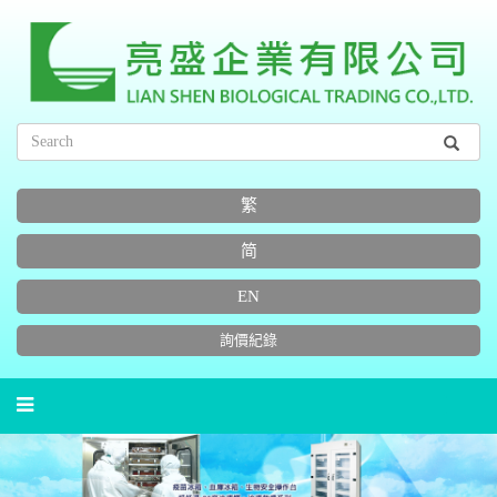
繁
简
EN
詢價紀錄