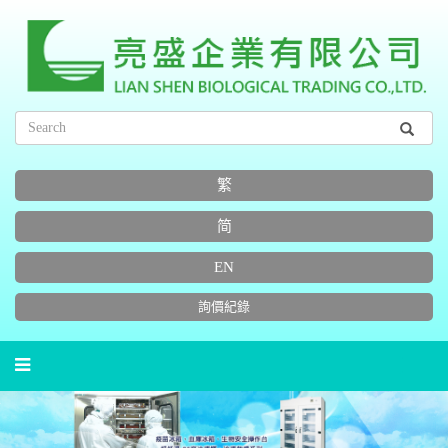
繁
简
EN
詢價紀錄