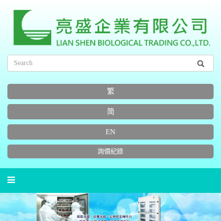
繁
简
EN
詢價紀錄