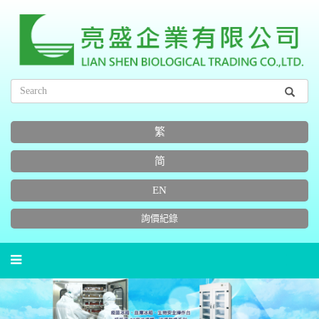
繁
简
EN
詢價紀錄